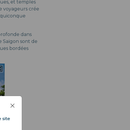
ques, et temples
de voyageurs crée
r quiconque
profonde dans
e Saïgon sont de
rues bordées
 site