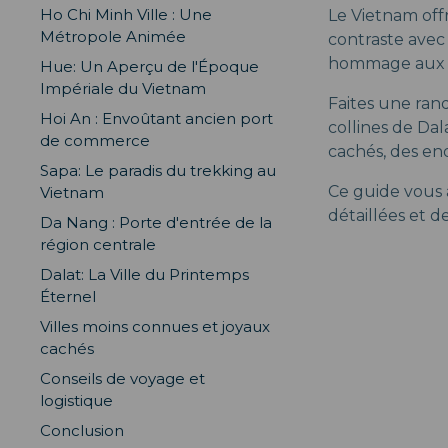
Ho Chi Minh Ville : Une
Le Vietnam off
Métropole Animée
contraste avec
hommage aux e
Hue: Un Aperçu de l'Époque
Impériale du Vietnam
Faites une ran
Hoi An : Envoûtant ancien port
collines de Da
de commerce
cachés, des end
Sapa: Le paradis du trekking au
Ce guide vous a
Vietnam
détaillées et de
Da Nang : Porte d'entrée de la
région centrale
Dalat: La Ville du Printemps
Éternel
Villes moins connues et joyaux
cachés
Conseils de voyage et
logistique
Conclusion