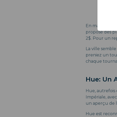
En matière de 
propose des p
2$. Pour un re
La ville sembl
preniez un tour
chaque tourna
Hue: Un 
Hue, autrefois 
Impériale, avec
un aperçu de l
Hue est reconn