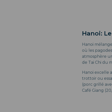
Hanoi: L
Hanoi mélange 
où les pagodes
atmosphère uniq
de Tai Chi du m
Hanoi excelle 
trottoir ou ess
(porc grillé a
Café Giang (2