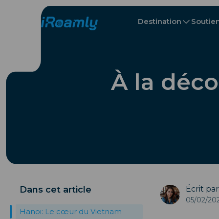
Destination
Soutie
Itinéraire de voyage
eSIMs locaux
Toutes les de
Toutes les de
Albanie
Canada
eSIMs régionaux
À la déco
Bulgarie
Congo
Dans cet article
Écrit pa
05/02/20
Hanoi: Le cœur du Vietnam