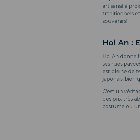
artisanal à pr
traditionnels e
souvenirs!
Hoi An :
Hoi An donne l
ses rues pavée
est pleine de t
japonais, bien 
C'est un vérita
des prix très 
costume ou une