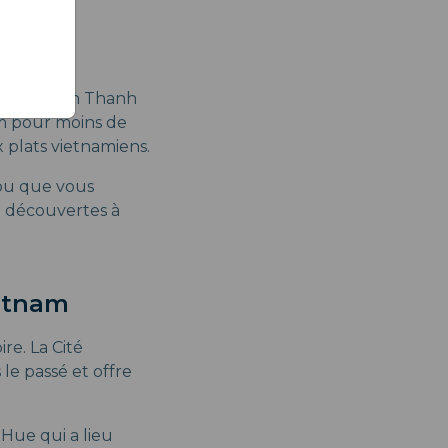
 Marché Ben Thanh
m pour moins de
 plats vietnamiens.
 ou que vous
de découvertes à
ietnam
re. La Cité
le passé et offre
 Hue qui a lieu