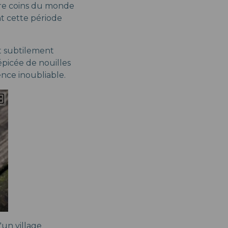
tre coins du monde
nt cette période
et subtilement
picée de nouilles
ence inoubliable.
'un village