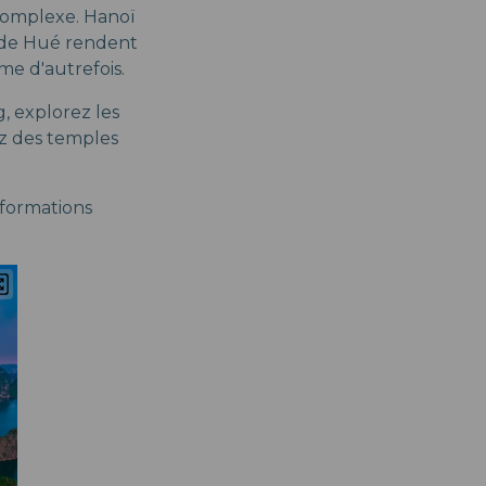
 complexe. Hanoï
x de Hué rendent
e d'autrefois.
, explorez les
ez des temples
nformations