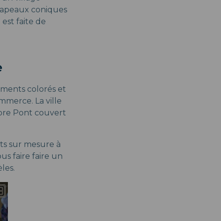
chapeaux coniques
est faite de
e
iments colorés et
mmerce. La ville
èbre Pont couvert
nts sur mesure à
s faire faire un
les.