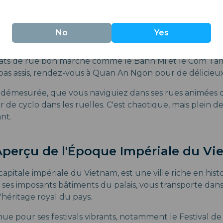
No
Yes
nourriture, Ho Chi Minh Ville est un véritable régal. Le
lats de rue bon marché comme le Banh Mi et le Com Ta
pas assis, rendez-vous à Quan An Ngon pour de délicieux
e démesurée, que vous naviguiez dans ses rues animées
 de cyclo dans les ruelles. C'est chaotique, mais plein 
nt.
Aperçu de l'Époque Impériale du V
capitale impériale du Vietnam, est une ville riche en histoi
 ses imposants bâtiments du palais, vous transporte dans 
'héritage royal du pays.
ue pour ses festivals vibrants, notamment le Festival de