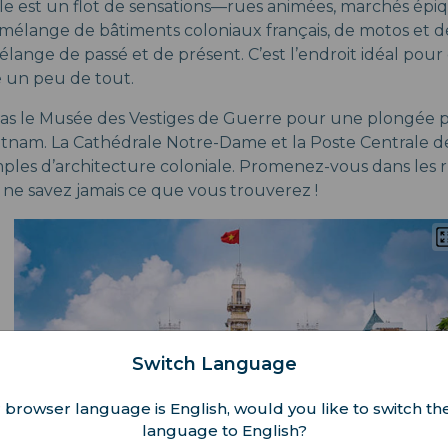
lle est un flot de sensations—rues animées, marchés épi
e mélange de bâtiments coloniaux français, de motos et 
élange de passé et de présent. C’est l’endroit idéal pou
e un peu de tout.
s le Musée des Vestiges de Guerre pour une plongée 
Vietnam. La Cathédrale Notre-Dame et la Poste Centrale d
les d’architecture coloniale. Promenez-vous dans les 
ne savez jamais ce que vous trouverez !
Switch Language
 browser language is English, would you like to switch the
language to English?