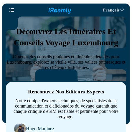
Français
Découvrez Les Itinéraires Et
Conseils Voyage Luxembourg
Obtenez des conseils pratiques et itinéraires détaillés pour
Luxembourg, explorez sa vieille ville, ses vallées pittoresques et
ses châteaux historiques.
Rencontrez Nos Éditeurs Experts
Notre équipe d'experts techniques, de spécialistes de la
communication et d'aficionados du voyage garantit que
chaque critique d'eSIM est fiable et pertinente pour votre
voyage.
Hugo Martinez