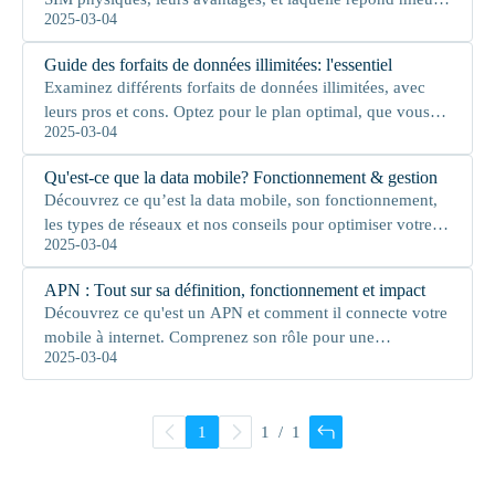
2025-03-04
à vos besoins.
Guide des forfaits de données illimitées: l'essentiel
Examinez différents forfaits de données illimitées, avec
leurs pros et cons. Optez pour le plan optimal, que vous
2025-03-04
soyez usage casual ou intensif.
Qu'est-ce que la data mobile? Fonctionnement & gestion
Découvrez ce qu’est la data mobile, son fonctionnement,
les types de réseaux et nos conseils pour optimiser votre
2025-03-04
usage. Maximisez votre expérience !
APN : Tout sur sa définition, fonctionnement et impact
Découvrez ce qu'est un APN et comment il connecte votre
mobile à internet. Comprenez son rôle pour une
2025-03-04
connexion stable.
1
/
1