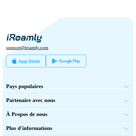
support@iroamly.com
Pays populaires
États-Unis
Royaume-Uni
Partenaire avec nous
Turquie
Plateforme de gros
France
Parrainez et gagnez
Thaïlande
À Propos de nous
Programme d'affiliation
Japon
À Propos de iRoamly
Documents API
Italie
Contactez-nous
Inde
Plus d'informations
Espagne
Centre de support