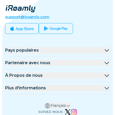
support@iroamly.com
Pays populaires
États-Unis
Partenaire avec nous
Royaume-Uni
Plateforme de gros
À Propos de nous
Turquie
Programme d'affiliation
À Propos de iRoamly
Plus d'informations
France
Documents API
Contactez-nous
Centre de support
Thaïlande
Français
Calculateur de données
Japon
SUIVEZ-NOUS :