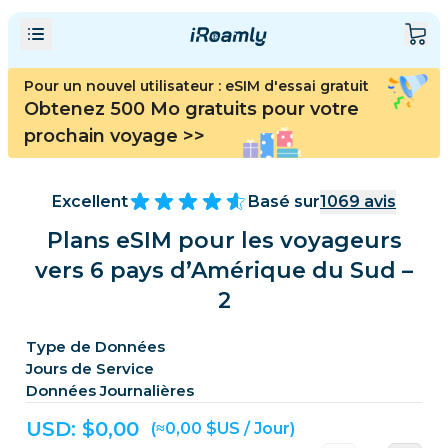
Pour un nouvel utilisateur : eSIM d'essai gratuit
Obtenez 500 Mo gratuits pour votre
prochain voyage
>>
Excellent
Basé sur
1069
avis
Plans eSIM pour les voyageurs
vers 6 pays d’Amérique du Sud –
2
Type de Données
Jours de Service
Données Journalières
USD: $
0,00
(≈0,00 $US / Jour)