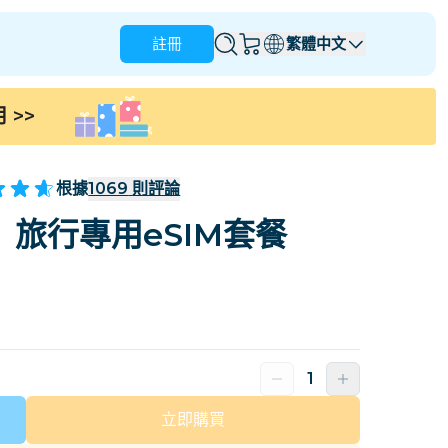
註冊
繁體中文
用
>>
安圭拉
安地卡及巴布達
澳洲
奥地利
根據
1069
則評論
巴貝多
白俄羅斯
2）旅行專用eSIM套餐
那
巴西
文萊
加拿大
開曼群島
哥倫比亞
剛果
克羅地亞
塞浦路斯
多米尼加共和國
厄瓜多爾
立即購買