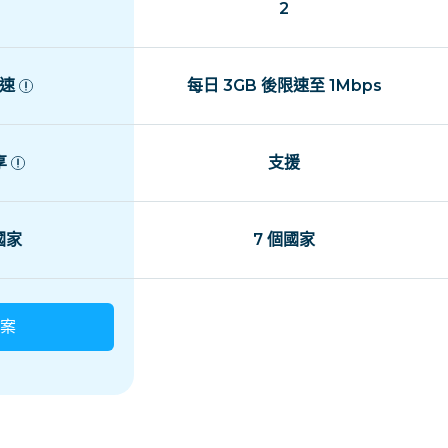
2
速
每日 3GB 後限速至 1Mbps
享
支援
 國家
7 個國家
案