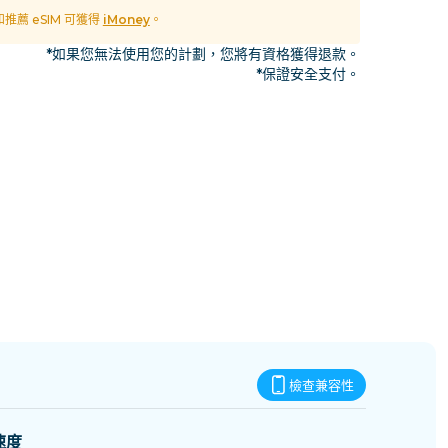
史瓦帝尼
 和推薦 eSIM 可獲得
iMoney
。
*如果您無法使用您的計劃，您將有資格獲得退款。
*保證安全支付。
檢查兼容性
速度