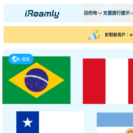
目的地
支援
旅行提示
本地 eSIMs
旅行行程
所有目的地
所有目的地
A -
A -
針對新用戶：e
阿爾巴尼亞
加拿大
區域 eSIMs
阿根廷
6
國家
亞塞拜然
比利时
保加利亚
乍得
コンゴ共和国
捷克共和國