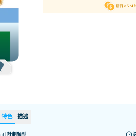
薩爾瓦多
愛沙尼亞
購買 eSIM
探索所有目的地
特色
描述
計劃類型