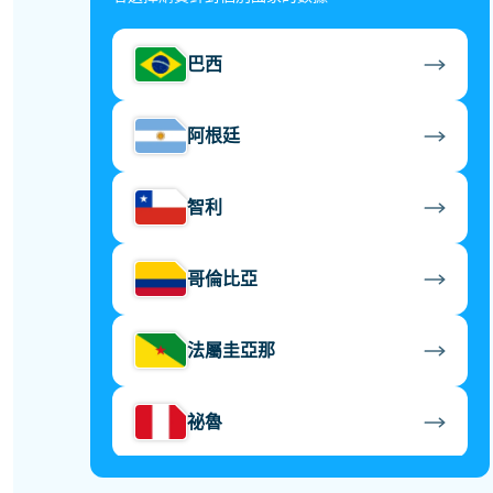
巴西
阿根廷
智利
哥倫比亞
法屬圭亞那
祕魯