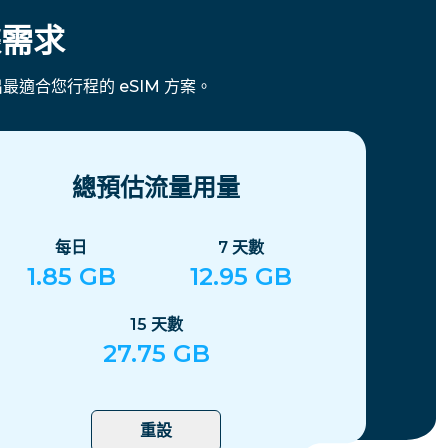
據需求
最適合您行程的 eSIM 方案。
總預估流量用量
每日
7
天數
1.85
GB
12.95
GB
15
天數
27.75
GB
重設