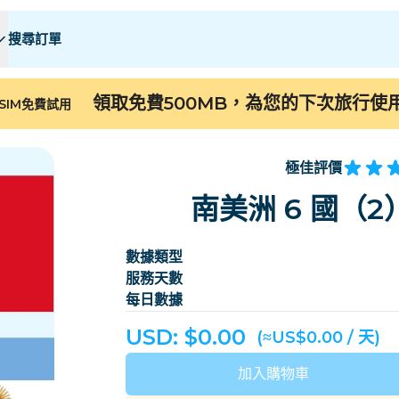
搜尋訂單
 E
 E
F - I
F - I
J - O
J - O
P - S
P - S
T - Z
T - Z
領取免費500MB，為您的下次旅行使
SIM免費試用
阿爾及利亞
中國
安道爾
歐洲
亞美尼亞
阿魯巴
極佳評價
巴林
孟加拉
南美洲 6 國（
百慕大
波斯尼亚和黑塞哥维
數據類型
柬埔寨
喀麥隆
服務天數
智利
中國
每日數據
哥斯大黎加
象牙海岸
USD: $
0.00
(≈US$0.00 / 天)
丹麥
多米尼克
加入購物車