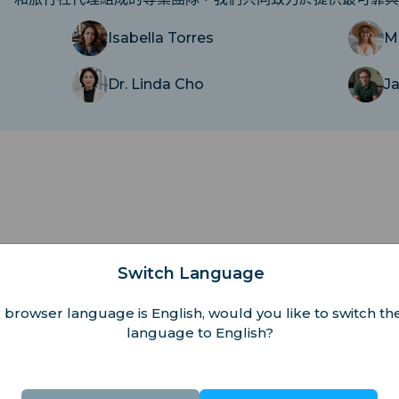
Isabella Torres
M
Dr. Linda Cho
J
Switch Language
的隱藏寶石
 browser language is English, would you like to switch the
language to English?