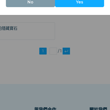
No
Yes
保持良好的資訊和為下一次旅行做好準備。
的隱藏寶石
1
/ 1
與我們合作
關於我們