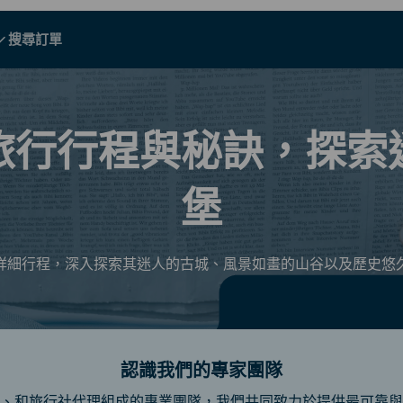
搜尋訂單
A - E
A - E
F - I
F - I
J - O
J - O
P - S
P - S
T - V
T - V
奧地利
歐洲
白俄羅斯
旅行行程與秘訣，探索
柬埔寨
加拿大
克羅地亞
堡
塞浦路斯
厄瓜多爾
埃及
詳細行程，深入探索其迷人的古城、風景如畫的山谷以及歷史悠
認識我們的專家團隊
所有目的地
、和旅行社代理組成的專業團隊，我們共同致力於提供最可靠與