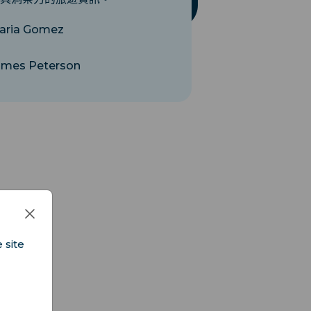
aria Gomez
ames Peterson
 site