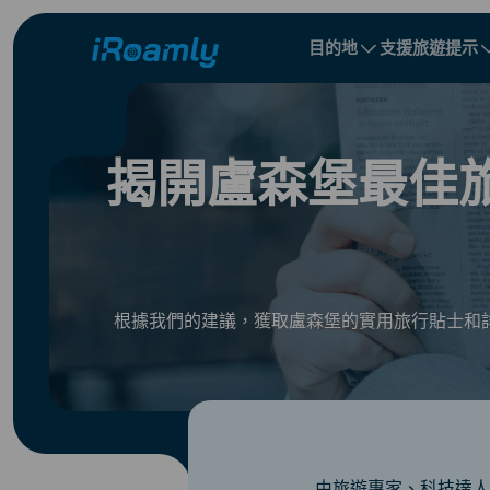
目的地
支援
旅遊提示
本地 eSIM
旅行行程
所有目的地
所有目的地
阿爾巴尼亞
中國
區域 eSIM
揭開盧森堡最佳
保加利亞
剛果
多明尼加共和國
根據我們的建議，獲取盧森堡的實用旅行貼士和
由旅遊專家、科技達人