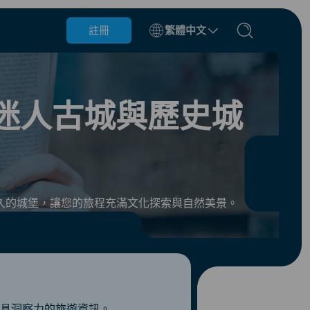
註冊
繁體中文
比利時
汶萊
迷人古城與歷史城
智利
中國
捷克共和國
丹麥
愛沙尼亞
久的城堡，讓您的旅程充滿文化探索與自然美景。
具洞察力的旅遊資訊。