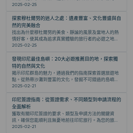
食。濃郁的印尼茶與當地特有食材的使用也不可錯過。
2025-02-25
探索穆杜爾努的迷人之處：遺產豐富、文化豐盛與自
然的完美融合
找出為什麼穆杜爾努的美食、靜謐的風景及當地人的熱
情好客，使其成為追求真實體驗的旅行者的必遊之地。
探索更多的美食和當地文化，享受一段完美的旅程。
2025-02-25
發現印尼最佳島嶼：20大必遊推薦目的地，探索獨
特的自然與文化
揭示印尼群島的魅力，通過我們的指南探索首選旅遊地
點。從熱帶沙灘到豐富的文化，發掘不可錯過的島嶼。
加上令人向往的美食和獨特的自然景觀，讓您的旅程更
2025-02-21
加豐富多彩。
印尼簽證指南：從簽證需求、不同類型到申請流程的
全面解析
獲取有關印尼簽證的要求、類型及申請方法的關鍵資
訊，確保您能順利且無憂地前往印尼旅行。為您的旅程
做好充分的準備和規劃，掌握最新政策，享受美好假
2025-02-21