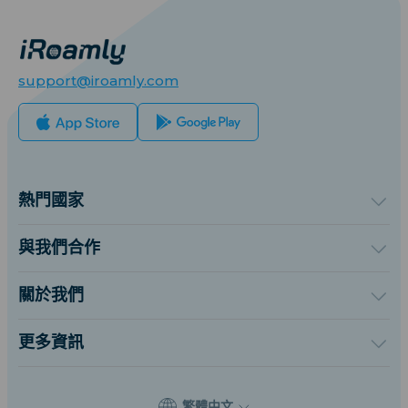
support@iroamly.com
熱門國家
美國
英國
與我們合作
土耳其
批發平台
法國
推薦及賺取
關於我們
泰國
聯盟計劃
關於iRoamly
日本
API 文檔
聯絡我們
義大利
更多資訊
印度
支援中心
西班牙
數據計算器
eSIM 評論
繁體中文