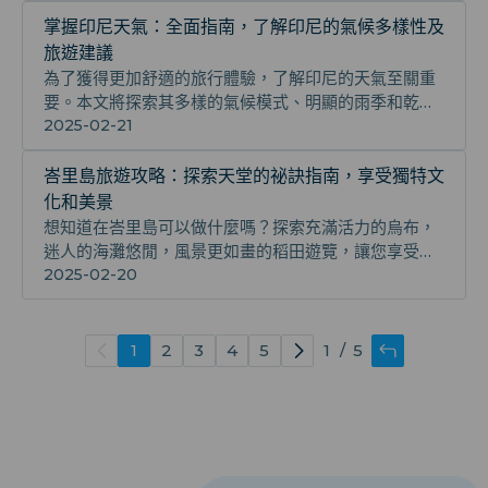
期。
掌握印尼天氣：全面指南，了解印尼的氣候多樣性及
旅遊建議
為了獲得更加舒適的旅行體驗，了解印尼的天氣至關重
要。本文將探索其多樣的氣候模式、明顯的雨季和乾
季，並針對不同地區的特色進行深入介紹，以確定最佳
2025-02-21
旅遊時間。
峇里島旅遊攻略：探索天堂的祕訣指南，享受獨特文
化和美景
想知道在峇里島可以做什麼嗎？探索充滿活力的烏布，
迷人的海灘悠閒，風景更如畫的稻田遊覽，讓您享受一
場更難忘的島嶼冒險歷險！體驗豐富當地文化和美食奇
2025-02-20
遇。
1
2
3
4
5
/
5