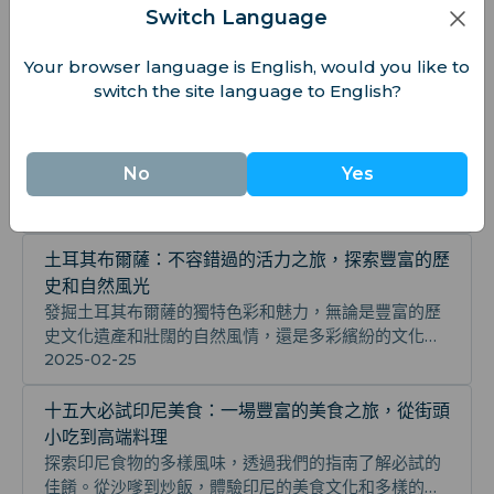
加拿大冰河國家公園探險指南：親臨雄偉冰川與壯麗山
Switch Language
景，享受登山、徒步、冰川探索等刺激戶外活動，深度
體驗大自然原始魅力與極致探險樂趣，探索獨特生態與
2025-11-14
Your browser language is English, would you like to
攝影美景
switch the site language to English?
愛琴海地區：地中海的珍珠，真正的旅行者天堂，探
秘最佳島嶼
體驗愛琴海地區的多樣美麗及其豐富文化，從古代遺跡
No
Yes
到壯觀景色再到本地美食，完美契合旅遊愛好者的需
求。探訪迷人的小鎮和傳統村落，感受地道生活和非凡
2025-02-25
的歷史。
土耳其布爾薩：不容錯過的活力之旅，探索豐富的歷
史和自然風光
發掘土耳其布爾薩的獨特色彩和魅力，無論是豐富的歷
史文化遺產和壯闊的自然風情，還是多彩繽紛的文化節
慶和地道美食體驗。立刻啟程，深入探索布爾薩發現更
2025-02-25
多精彩！
十五大必試印尼美食：一場豐富的美食之旅，從街頭
小吃到高端料理
探索印尼食物的多樣風味，透過我們的指南了解必試的
佳餚。從沙嗲到炒飯，體驗印尼的美食文化和多樣的美