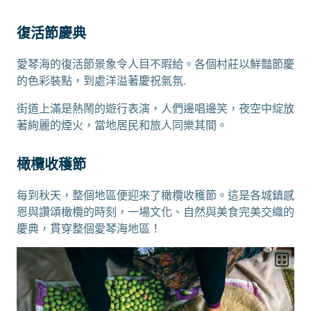
復活節慶典
愛琴海的復活節景象令人目不暇給。各個村莊以鮮豔節慶
的色彩裝點，到處洋溢著慶祝氣氛.
街道上滿是熱鬧的遊行表演，人們邊唱邊笑，夜空中綻放
著絢麗的煙火，當地居民和旅人同樂其間。
橄欖收穫節
每到秋天，整個地區便迎來了橄欖收穫節。這是各城鎮感
恩與讚頌橄欖的時刻，一場文化、自然與美食完美交織的
慶典，貫穿整個愛琴海地區！