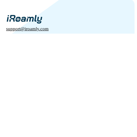
support@iroamly.com
熱門國家
美國
英國
與我們合作
土耳其
批發平台
法國
推薦及賺取
關於我們
泰國
聯盟計劃
日本
關於iRoamly
API 文檔
義大利
聯絡我們
更多資訊
印度
支援中心
西班牙
數據計算器
eSIM 評論
繁體中文