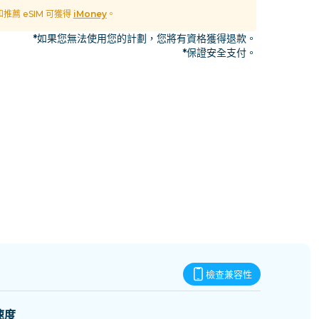
史瓦帝尼
 和推薦 eSIM 可獲得
iMoney
。
*如果您無法使用您的計劃，您將有資格獲得退款。
*保證安全支付。
檢查兼容性
速度