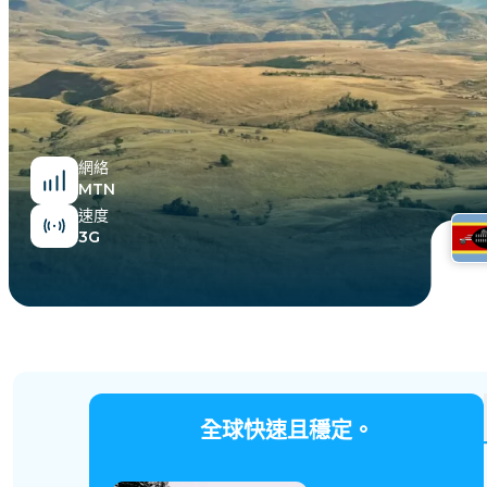
埃及
網絡
MTN
速度
3G
全球快速且穩定。