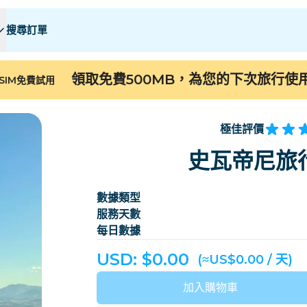
搜尋訂單
 E
 E
F - I
F - I
J - O
J - O
P - S
P - S
T - Z
T - Z
領取免費500MB，為您的下次旅行使
SIM免費試用
阿爾及利亞
中國
安道爾
歐洲
亞美尼亞
阿魯巴
極佳評價
巴林
孟加拉
史瓦帝尼旅行
百慕大
波斯尼亚和黑塞哥维
數據類型
柬埔寨
喀麥隆
服務天數
智利
中國
每日數據
哥斯大黎加
象牙海岸
USD: $
0.00
(≈US$0.00 / 天)
丹麥
多米尼克
加入購物車