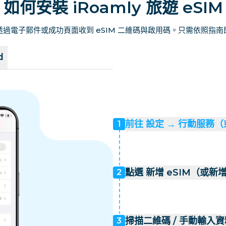
如何安裝 iRoamly 旅遊 eSIM
過電子郵件或成功頁面收到 eSIM 二維碼與啟用碼。只需依照指
d
前往 設定 → 行動服務
1
點選 新增 eSIM（或新
2
掃描二維碼 / 手動輸入資
3