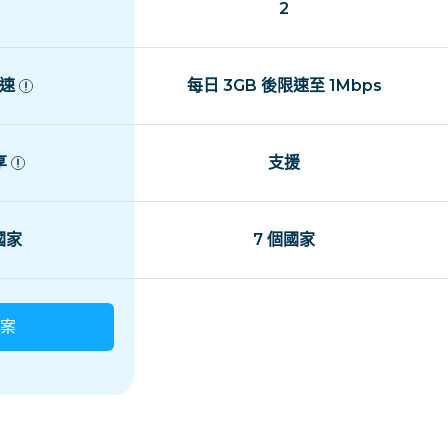
2
速
每日 3GB 後限速至 1Mbps
享
支援
 國家
7 個國家
案