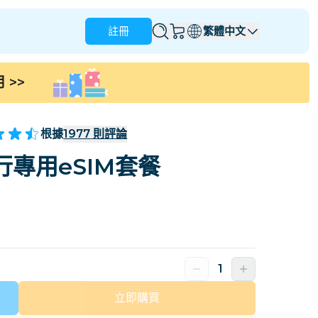
註冊
繁體中文
用
>>
安圭拉
安地卡及巴布達
澳洲
奥地利
根據
1977
則評論
巴貝多
白俄羅斯
專用eSIM套餐
那
巴西
文萊
加拿大
開曼群島
哥倫比亞
剛果
克羅地亞
塞浦路斯
多米尼加共和國
厄瓜多爾
立即購買