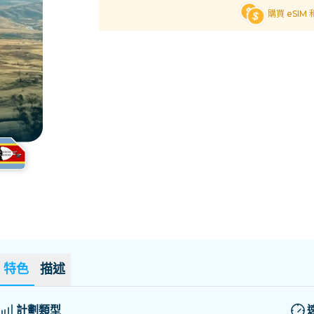
薩爾瓦多
愛沙尼亞
購買 eSIM
探索所有目的地
特色
描述
計劃類型