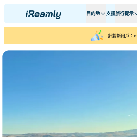
目的地
支援
旅行提示
本地 eSIMs
旅行行程
所有目的地
所有目的地
A -
A -
針對新用戶：e
阿爾巴尼亞
加拿大
區域 eSIMs
阿根廷
亞塞拜然
比利时
保加利亚
乍得
コンゴ共和国
捷克共和國