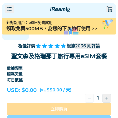
針對新用戶：eSIM免費試用
領取免費500MB，為您的下次旅行使用
>>
極佳評價
根據
2036
則評論
聖文森及格瑞那丁旅行專用eSIM套餐
數據類型
服務天數
每日數據
USD: $
0.00
(≈US$0.00 / 天)
立即購買