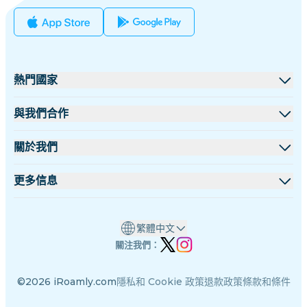
熱門國家
美國
與我們合作
英國
批發平台
關於我們
土耳其
聯盟計劃
關於 iRoamly
更多信息
法國
API 文檔
聯絡我們
支援中心
泰國
繁體中文
數據計算器
日本
關注我們：
eSIM 評論
意大利
©2026 iRoamly.com
隱私和 Cookie 政策
退款政策
條款和條件
作者團隊
印度