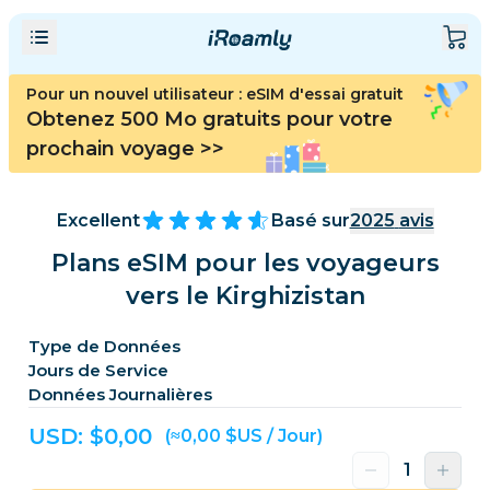
Pour un nouvel utilisateur : eSIM d'essai gratuit
Obtenez 500 Mo gratuits pour votre
prochain voyage
>>
Excellent
Basé sur
2025
avis
Plans eSIM pour les voyageurs
vers le Kirghizistan
Type de Données
Jours de Service
Données Journalières
USD: $
0,00
(≈0,00 $US / Jour)