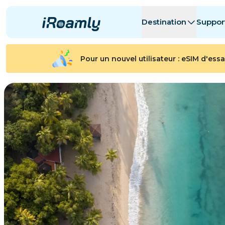
Destination
Suppor
eSIMs locales
Itinéraire
Toutes les de
Toutes les de
Pour un nouvel utilisateur : eSIM d'essa
Albanie
Canada
eSIMs régionales
Argentine
Azerbaïdjan
Belgique
Bulgarie
Tchad