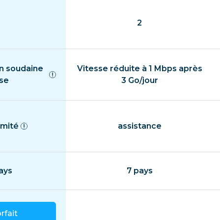
2
n soudaine
Vitesse réduite à 1 Mbps après
sse
3 Go/jour
imité
assistance
ays
7 pays
orfait