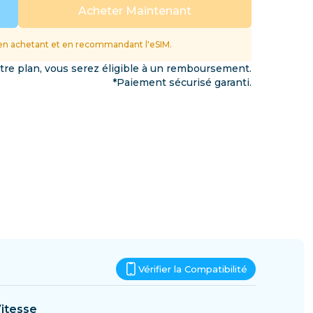
Eswatini
Acheter Maintenant
ations
n achetant et en recommandant l'eSIM.
otre plan, vous serez éligible à un remboursement.
*Paiement sécurisé garanti.
Vérifier la Compatibilité
itesse