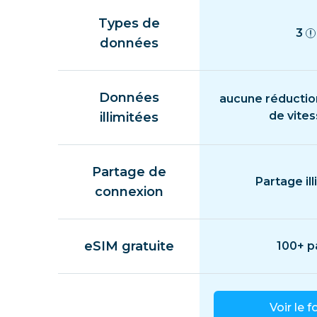
Types de
3
données
Données
aucune réductio
de vite
illimitées
Partage de
Partage ill
connexion
eSIM gratuite
100+ p
Voir le f