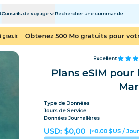
t
Conseils de voyage
Rechercher une commande
stinations
stinations
A - E
A - E
F - I
F - I
J - O
J - O
P - S
P - S
T - Z
T - Z
Obtenez 500 Mo gratuits pour vot
i gratuit
Algérie
Chine
Andorre
Europe
Arménie
Aruba
Excellent
Bahreïn
Bangladesh
Plans eSIM pour 
Bermudes
Bosnie-Herzég
Mar
Cambodge
Cameroun
Chili
Chine
Type de Données
Jours de Service
Repubblica del Congo
Costa Rica
Côte d’Ivoire
Données Journalières
République tchèque
Danemark
Dominique
USD: $
0,00
(≈0,00 $US / Jour