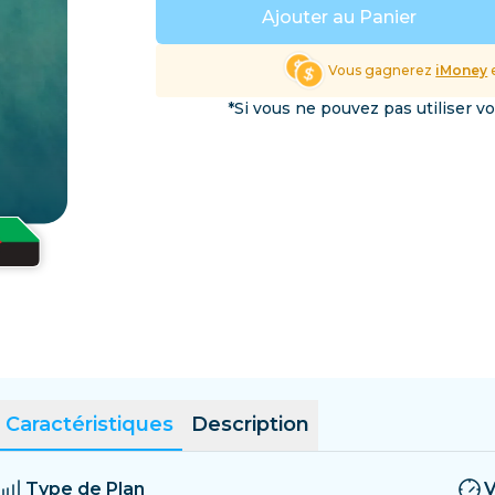
Salvador
Estonie
Ajouter au Panier
Explorer toutes les destin
Vous gagnerez
iMoney
e
*Si vous ne pouvez pas utiliser v
Caractéristiques
Description
Type de Plan
V