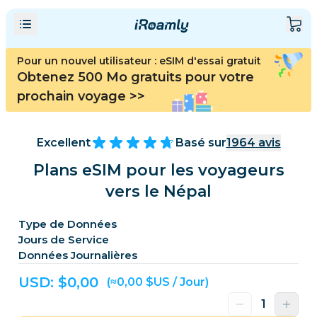
Pour un nouvel utilisateur : eSIM d'essai gratuit
Obtenez 500 Mo gratuits pour votre
prochain voyage
>>
Excellent
Basé sur
1964
avis
Plans eSIM pour les voyageurs
vers le Népal
Type de Données
Jours de Service
Données Journalières
USD: $
0,00
(≈0,00 $US / Jour)