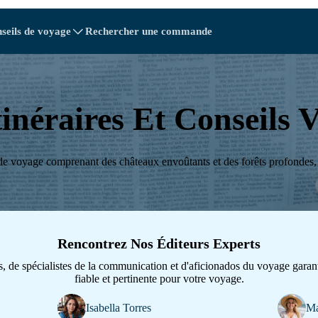
seils de voyage
Rechercher une commande
tions
tions
A - E
A - E
F - I
F - I
J - O
J - O
P - S
P - S
T - V
T - V
Autriche
Chine
Biélorussie
Europe
tinéraires Et Conseils
Cambodge
Canada
Croatie
Chypre
e voyage comprenant des châteaux envoûtants et des forêts profondes, 
nicaine
Équateur
Égypte
Rencontrez Nos Éditeurs Experts
, de spécialistes de la communication et d'aficionados du voyage garan
fiable et pertinente pour votre voyage.
Explore Toutes les destinat
Isabella Torres
Ma