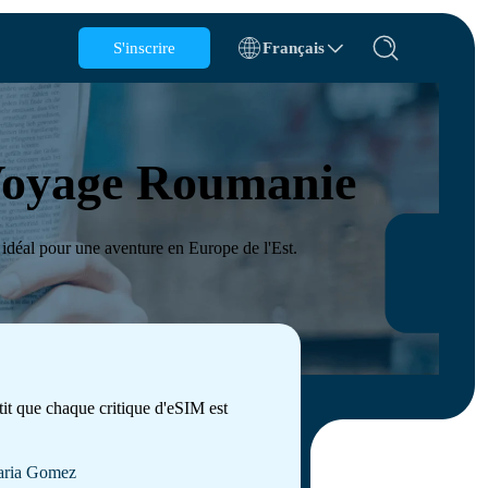
S'inscrire
Français
Belgique
Brunei
 Voyage Roumanie
Chili
Chine
République tchèque
Danemark
idéal pour une aventure en Europe de l'Est.
Estonie
tit que chaque critique d'eSIM est
ions
ria Gomez