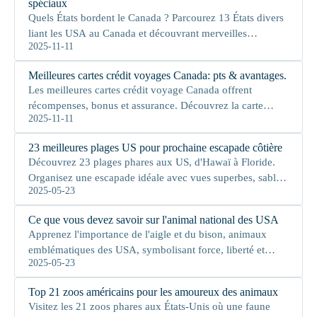
spéciaux
Quels États bordent le Canada ? Parcourez 13 États divers
liant les USA au Canada et découvrant merveilles
2025-11-11
naturelles et patrimoine unique.
Meilleures cartes crédit voyages Canada: pts & avantages.
Les meilleures cartes crédit voyage Canada offrent
récompenses, bonus et assurance. Découvrez la carte
2025-11-11
idéale pour style et budget voyage.
23 meilleures plages US pour prochaine escapade côtière
Découvrez 23 plages phares aux US, d'Hawaï à Floride.
Organisez une escapade idéale avec vues superbes, sable
2025-05-23
fin et eaux limpides.
Ce que vous devez savoir sur l'animal national des USA
Apprenez l'importance de l'aigle et du bison, animaux
emblématiques des USA, symbolisant force, liberté et
2025-05-23
l'esprit américain.
Top 21 zoos américains pour les amoureux des animaux
Visitez les 21 zoos phares aux États-Unis où une faune