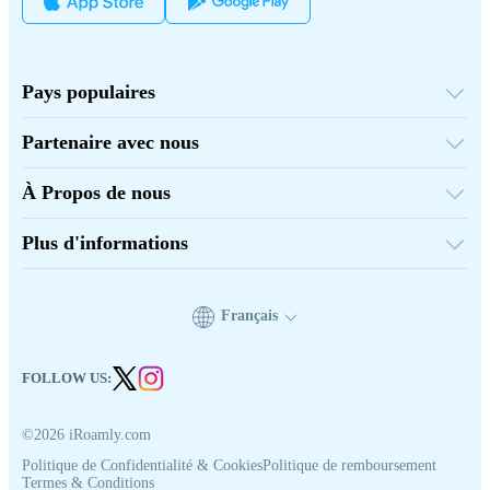
Pays populaires
États-Unis
Royaume-Uni
Partenaire avec nous
Turquie
Plateforme de gros
France
Parrainez et gagnez
Thaïlande
À Propos de nous
Programme d'affiliation
Japon
À Propos de iRoamly
Documents API
Italie
Contactez-nous
Inde
Plus d'informations
Espagne
Centre de support
Calculateur de données
Avis sur les eSIM
Équipe des auteurs
Français
Appareils compatibles avec eSIM
Connaissances sur l’eSIM
FOLLOW US:
©2026 iRoamly.com
Politique de Confidentialité & Cookies
Politique de remboursement
Termes & Conditions