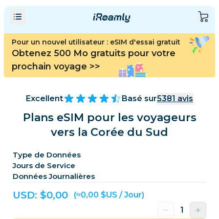
Pour un nouvel utilisateur : eSIM d'essai gratuit
Obtenez 500 Mo gratuits pour votre
prochain voyage
>>
Excellent
Basé sur
5381
avis
Plans eSIM pour les voyageurs
vers la Corée du Sud
Type de Données
Jours de Service
Données Journalières
USD: $
0,00
(≈0,00 $US / Jour)