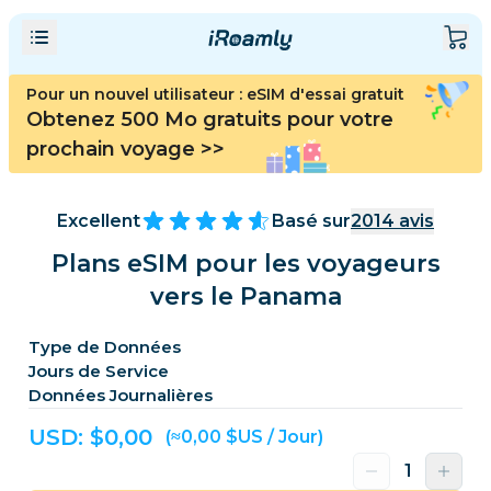
Pour un nouvel utilisateur : eSIM d'essai gratuit
Obtenez 500 Mo gratuits pour votre
prochain voyage
>>
Excellent
Basé sur
2014
avis
Plans eSIM pour les voyageurs
vers le Panama
Type de Données
Jours de Service
Données Journalières
USD: $
0,00
(≈0,00 $US / Jour)