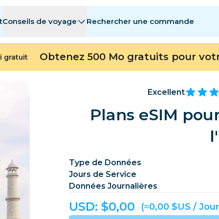
t
Conseils de voyage
Rechercher une commande
stinations
stinations
A - E
A - E
F - I
F - I
J - O
J - O
P - S
P - S
T - Z
T - Z
Obtenez 500 Mo gratuits pour vot
i gratuit
Algérie
Chine
Andorre
Europe
Arménie
Aruba
Excellent
Bahreïn
Bangladesh
Plans eSIM pour
Bermudes
Bosnie-Herzég
l
Cambodge
Cameroun
Chili
Chine
Type de Données
Jours de Service
Repubblica del Congo
Costa Rica
Côte d’Ivoire
Données Journalières
République tchèque
Danemark
Dominique
USD: $
0,00
(≈0,00 $US / Jour