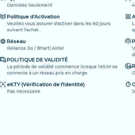
Données Seulement
4
Politique d’Activation
A
Veuillez vous assurer d'activer dans les 60 jours
L
suivant l'achat.
q
Réseau
P
Reliance Jio / Bharti Airtel
V
d
POLITIQUE DE VALIDITÉ
R
La période de validité commence lorsque l'eSIM se
connecte à un réseau pris en charge.
D
eKTY (Vérification de l'Identité)
C
Pas nécessaire
J