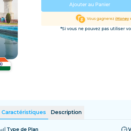
Salvador
Estonie
Ajouter au Panier
Explorer toutes les destin
Vous gagnerez
iMoney
e
*Si vous ne pouvez pas utiliser v
Caractéristiques
Description
Type de Plan
V