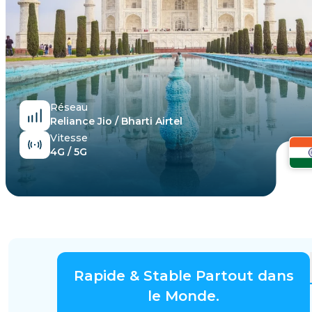
Égypte
Réseau
Reliance Jio / Bharti Airtel
Vitesse
4G / 5G
Rapide & Stable Partout dans
le Monde.