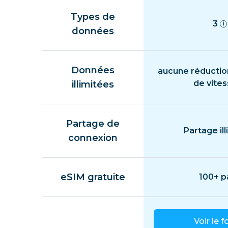
Types de
3
données
Données
aucune réductio
de vite
illimitées
Partage de
Partage ill
connexion
eSIM gratuite
100+ p
Voir le f