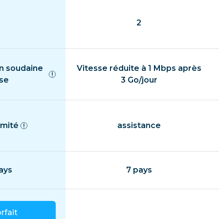
2
n soudaine
Vitesse réduite à 1 Mbps après
sse
3 Go/jour
imité
assistance
ays
7 pays
orfait