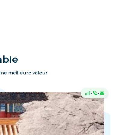
able
une meilleure valeur.
·
·