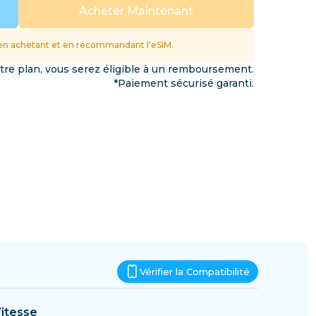
Eswatini
Acheter Maintenant
ations
n achetant et en recommandant l'eSIM.
otre plan, vous serez éligible à un remboursement.
*Paiement sécurisé garanti.
Vérifier la Compatibilité
itesse