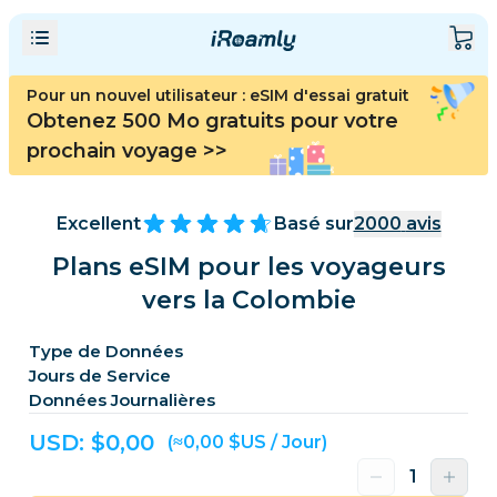
Pour un nouvel utilisateur : eSIM d'essai gratuit
Obtenez 500 Mo gratuits pour votre
prochain voyage
>>
Excellent
Basé sur
2000
avis
Plans eSIM pour les voyageurs
vers la Colombie
Type de Données
Jours de Service
Données Journalières
USD: $
0,00
(≈0,00 $US / Jour)