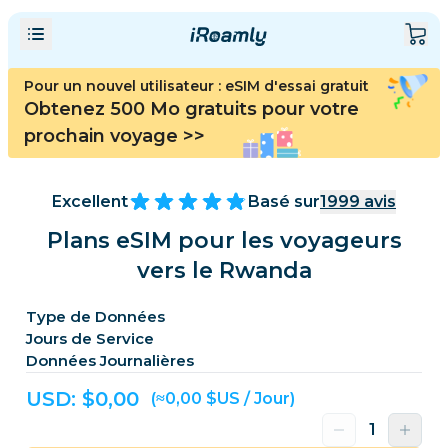
Pour un nouvel utilisateur : eSIM d'essai gratuit
Obtenez 500 Mo gratuits pour votre
prochain voyage
>>
Excellent
Basé sur
1999
avis
Plans eSIM pour les voyageurs
vers le Rwanda
Type de Données
Jours de Service
Données Journalières
USD: $
0,00
(≈0,00 $US / Jour)