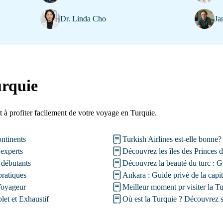
Dr. Linda Cho
Ja
urquie
et à profiter facilement de votre voyage en Turquie.
ntinents
Turkish Airlines est-elle bonne?
'experts
Découvrez les îles des Princes 
 débutants
Découvrez la beauté du turc : G
pratiques
Ankara : Guide privé de la capit
Voyageur
Meilleur moment pr visiter la T
et et Exhaustif
Où est la Turquie ? Découvrez sa