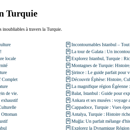
en Turquie
 inoubliables à travers la Turquie.
culture
Incontournables Istanbul – Tout 
!
La tour de Galata : Un inconto
re locale
Explorez Istanbul, Turquie : Ric
rnité
Montagnes de Turquie: Histoire
ture
Şirince : Le guide parfait pour
f Complet
Découvrir Éphèse: Histoire, Cu
ature
La magnifique région Égéenne :
in de vie.
Balat, Istanbul : Guide pour exp
 exhaustif
Ankara et ses musées : voyage ar
ulturelle
Cappadoce, Turquie : Vues épou
e Ottoman
Antalya, Turquie : Histoire rich
stif
Muğla: Un parfait mélange d'hist
nbul
Explorez la Dynamique Région 