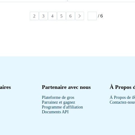
/ 6
1
2
3
4
5
6
aires
Partenaire avec nous
À Propos 
Plateforme de gros
À Propos de i
Parrainez et gagnez
Contactez-nou
Programme d'affiliation
Documents API