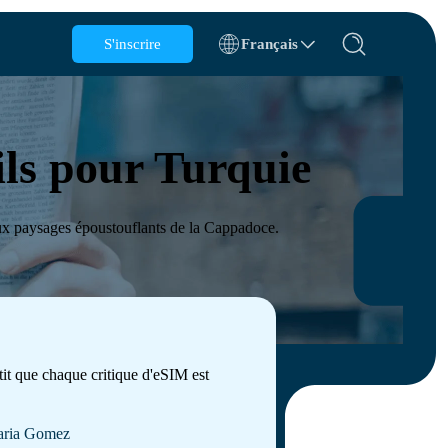
S'inscrire
Français
Belgique
Brunei
ils pour Turquie
Chili
Chine
République tchèque
Danemark
 aux paysages époustouflants de la Cappadoce.
Estonie
tit que chaque critique d'eSIM est
ions
ria Gomez