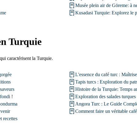
Musée plein air de Göreme: à n
time
Kusadasi Turquie: Explorez le p
en Turquie
qui caractérisent la Turquie.
gorgée
L'essence du café turc : Maîtrise
itions
Tapis turcs : Exploration du patr
 saveurs
Histoire de la Turquie: Temps 
fondi !
Exploration des salades turques :
 Dondurma
Angora Turc : Le Guide Complet
avenir
Comment faire un véritable café 
t recettes