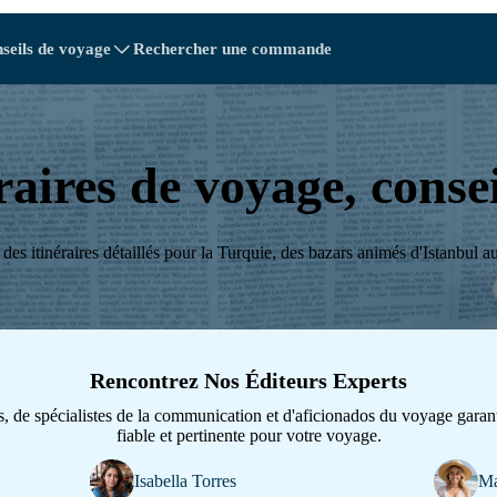
seils de voyage
Rechercher une commande
tions
tions
A - E
A - E
F - I
F - I
J - O
J - O
P - S
P - S
T - V
T - V
Autriche
Chine
Biélorussie
Europe
raires de voyage, conse
Cambodge
Canada
Croatie
Chypre
des itinéraires détaillés pour la Turquie, des bazars animés d'Istanbul
nicaine
Équateur
Égypte
Rencontrez Nos Éditeurs Experts
, de spécialistes de la communication et d'aficionados du voyage garan
fiable et pertinente pour votre voyage.
Explore Toutes les destinat
Isabella Torres
Ma