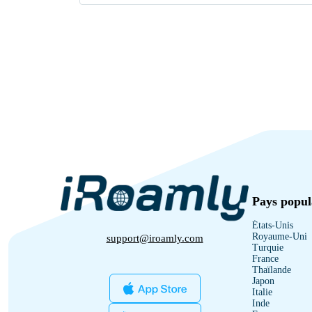
Pays popul
États-Unis
Royaume-Uni
support@iroamly.com
Turquie
France
Thaïlande
Japon
Italie
Inde