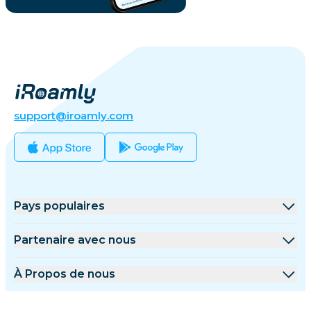
support@iroamly.com
Pays populaires
États-Unis
Partenaire avec nous
Royaume-Uni
Plateforme de gros
À Propos de nous
Turquie
Programme d'affiliation
À Propos de iRoamly
Plus d'informations
France