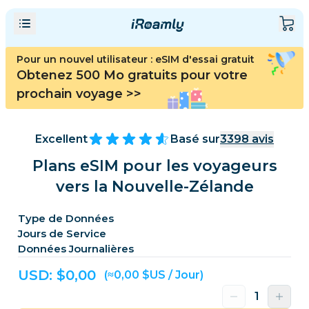
Pour un nouvel utilisateur : eSIM d'essai gratuit
Obtenez 500 Mo gratuits pour votre
prochain voyage
>>
Excellent
Basé sur
3398
avis
Plans eSIM pour les voyageurs
vers la Nouvelle-Zélande
Type de Données
Jours de Service
Données Journalières
USD: $
0,00
(≈0,00 $US / Jour)