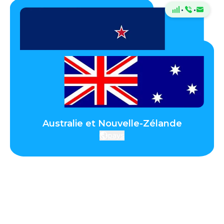
·
·
Australie et Nouvelle-Zélande
pays