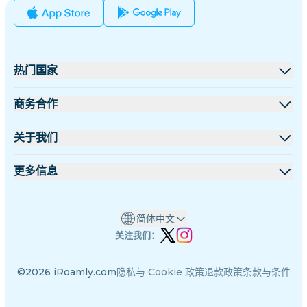
热门国家
美国
商务合作
英国
批发平台
关于我们
土耳其
联盟计划
关于 iRoamly
更多信息
法国
API 文档
联系我们
支持中心
泰国
简体中文
设备流量计算器
日本
关注我们：
eSIM套餐测评
意大利
©2026 iRoamly.com
隐私与 Cookie 政策
退款政策
条款与条件
专家团队
印度
支持eSIM的机型列表
西班牙