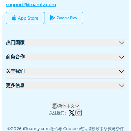
support@iroamly.com
热门国家
美国
商务合作
英国
批发平台
关于我们
土耳其
联盟计划
关于 iRoamly
更多信息
法国
API 文档
联系我们
支持中心
泰国
简体中文
设备流量计算器
日本
关注我们：
eSIM套餐测评
意大利
©2026 iRoamly.com
隐私与 Cookie 政策
退款政策
条款与条件
专家团队
印度