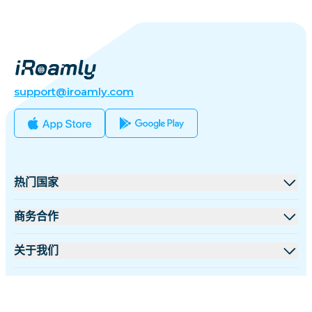
support@iroamly.com
热门国家
美国
商务合作
英国
批发平台
关于我们
土耳其
联盟计划
关于 iRoamly
更多信息
法国
API 文档
联系我们
支持中心