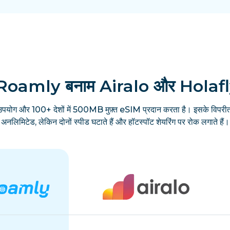
Roamly बनाम Airalo और Holaf
उपयोग और 100+ देशों में 500MB मुफ़्त eSIM प्रदान करता है। इसके विपरीत
अनलिमिटेड, लेकिन दोनों स्पीड घटाते हैं और हॉटस्पॉट शेयरिंग पर रोक लगाते हैं।