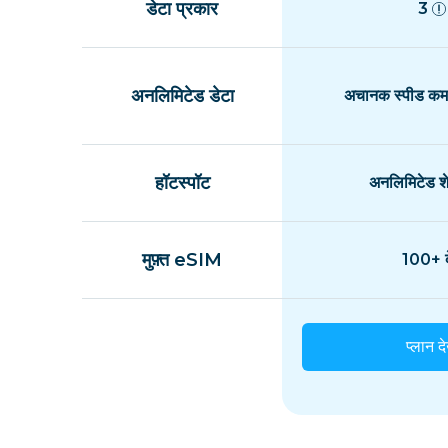
डेटा प्रकार
3
अनलिमिटेड डेटा
अचानक स्पीड कम 
हॉटस्पॉट
अनलिमिटेड शे
मुफ़्त eSIM
100+ द
प्लान दे