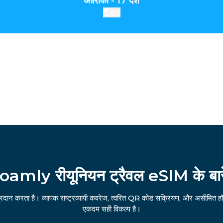
अफ़्रीका - 17 देश
देशों
oamly रीयूनियन ट्रैवल eSIM के बारे 
्रदान करता है। व्यापक राष्ट्रव्यापी कवरेज, त्वरित QR कोड सक्रियण, और असीमित हॉ
एकदम सही विकल्प है।