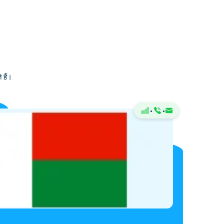
 हैं।
·
·