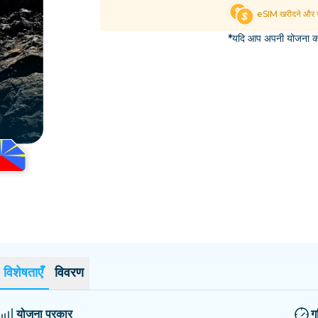
एल साल्वाडोर
एस्टोनिया
eSIM खरीदने और स
सभी गंतव्यों का अन्वेषण करें
*यदि आप अपनी योजना का 
विशेषताएँ
विवरण
योजना प्रकार
ग