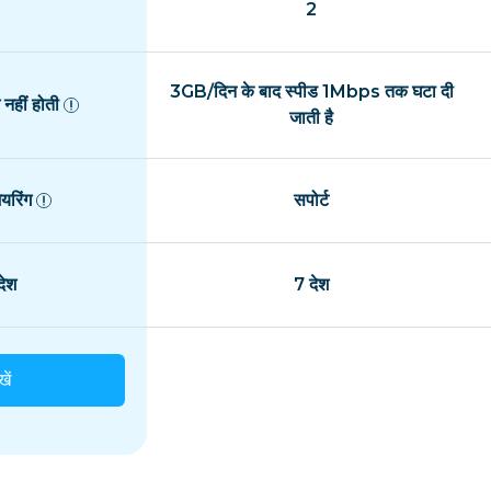
2
3GB/दिन के बाद स्पीड 1Mbps तक घटा दी
नहीं होती
जाती है
यरिंग
सपोर्ट
ेश
7 देश
खें