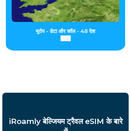
यूरोप - डेटा और कॉल - 48 देश
देशों
iRoamly बेल्जियम ट्रैवल eSIM के बारे