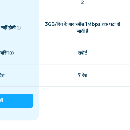
2
3GB/दिन के बाद स्पीड 1Mbps तक घटा दी
नहीं होती
जाती है
यरिंग
सपोर्ट
ेश
7 देश
खें