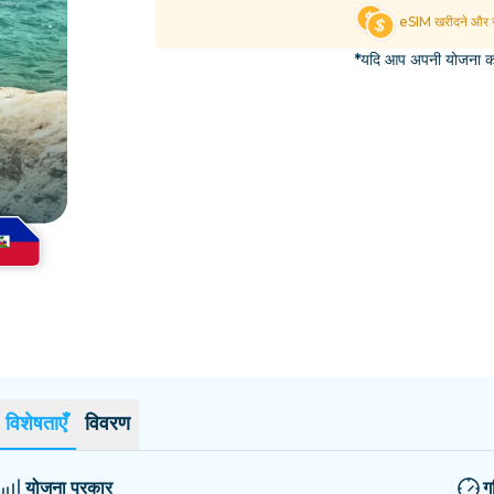
एल साल्वाडोर
एस्टोनिया
eSIM खरीदने और स
सभी गंतव्यों का अन्वेषण करें
*यदि आप अपनी योजना का 
विशेषताएँ
विवरण
योजना प्रकार
ग