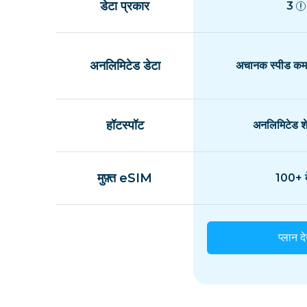
डेटा प्रकार
3
अनलिमिटेड डेटा
अचानक स्पीड कम 
हॉटस्पॉट
अनलिमिटेड शे
मुफ़्त eSIM
100+ द
प्लान दे