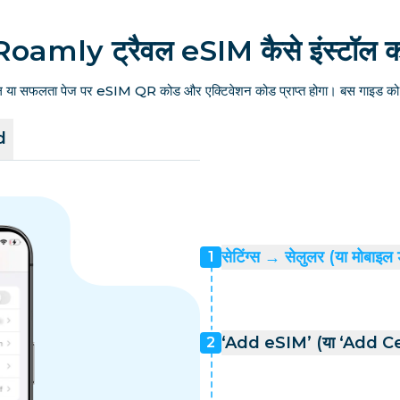
Roamly ट्रैवल eSIM कैसे इंस्टॉल कर
ल या सफलता पेज पर eSIM QR कोड और एक्टिवेशन कोड प्राप्त होगा। बस गाइड को फ
d
सेटिंग्स → सेलुलर (या मोबाइल 
1
‘Add eSIM’ (या ‘Add Cell
2