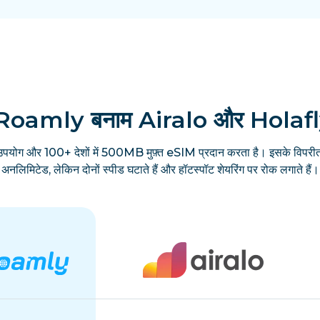
Roamly बनाम Airalo और Holaf
उपयोग और 100+ देशों में 500MB मुफ़्त eSIM प्रदान करता है। इसके विपरीत
अनलिमिटेड, लेकिन दोनों स्पीड घटाते हैं और हॉटस्पॉट शेयरिंग पर रोक लगाते हैं।