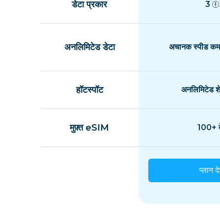
डेटा प्रकार
3
अनलिमिटेड डेटा
अचानक स्पीड कम 
हॉटस्पॉट
अनलिमिटेड शे
मुफ़्त eSIM
100+ द
प्लान दे