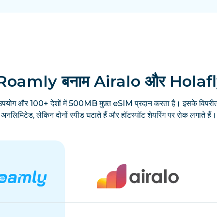
Roamly बनाम Airalo और Holaf
उपयोग और 100+ देशों में 500MB मुफ़्त eSIM प्रदान करता है। इसके विपरीत
अनलिमिटेड, लेकिन दोनों स्पीड घटाते हैं और हॉटस्पॉट शेयरिंग पर रोक लगाते हैं।