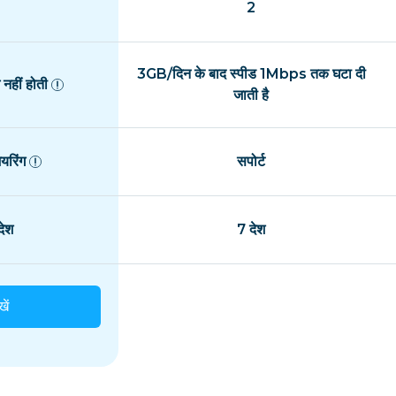
2
3GB/दिन के बाद स्पीड 1Mbps तक घटा दी
नहीं होती
जाती है
यरिंग
सपोर्ट
ेश
7 देश
खें