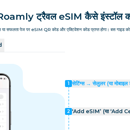
Roamly ट्रैवल eSIM कैसे इंस्टॉल कर
ल या सफलता पेज पर eSIM QR कोड और एक्टिवेशन कोड प्राप्त होगा। बस गाइड को फ
d
सेटिंग्स → सेलुलर (या मोबाइल 
1
‘Add eSIM’ (या ‘Add Cell
2