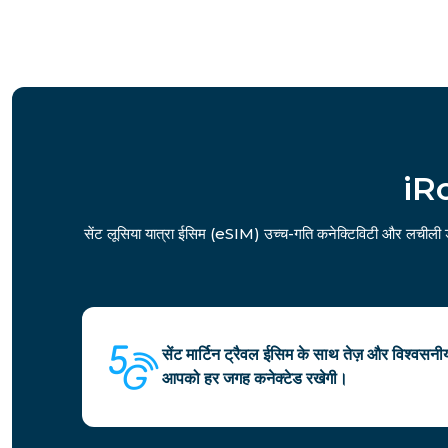
iRo
सेंट लूसिया यात्रा ईसिम (eSIM) उच्च-गति कनेक्टिविटी और लचीली ड
सेंट मार्टिन ट्रैवल ईसिम के साथ तेज़ और विश्वसन
आपको हर जगह कनेक्टेड रखेगी।