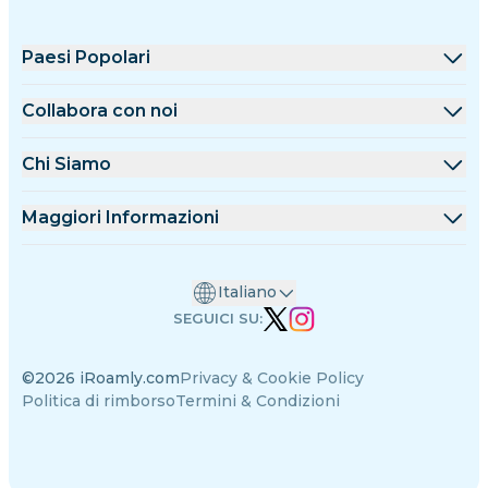
Paesi Popolari
Stati Uniti
Collabora con noi
Regno Unito
Piattaforma All'ingrosso
Chi Siamo
Turchia
Programma Affiliazione
Chi è iRoamly
Maggiori Informazioni
Francia
API Docs
Contattaci
Centro Supporto
Thailandia
Italiano
Calcolatore Dati
Giappone
SEGUICI SU:
Recensioni eSIM
Italia
©2026 iRoamly.com
Privacy & Cookie Policy
Team Autori
India
Politica di rimborso
Termini & Condizioni
Dispositivi eSIM supportati
Spagna
Guida alla eSIM