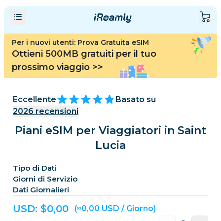
Per i nuovi utenti: Prova Gratuita eSIM
Ottieni 500MB gratuiti per il tuo
prossimo viaggio
>>
Eccellente
Basato su
2026
recensioni
Piani eSIM per Viaggiatori in Saint
Lucia
Tipo di Dati
Giorni di Servizio
Dati Giornalieri
USD: $
0,00
(≈0,00 USD / Giorno)