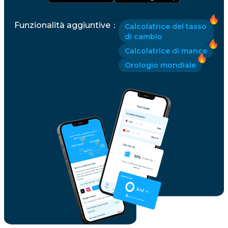
Funzionalità aggiuntive
：
Calcolatrice del tasso
di cambio
Calcolatrice di mance
Orologio mondiale