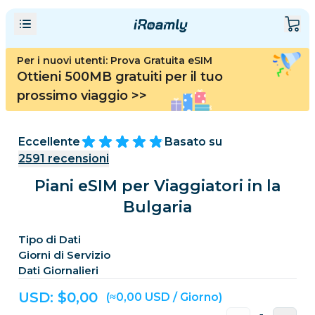
Per i nuovi utenti: Prova Gratuita eSIM
Ottieni 500MB gratuiti per il tuo
prossimo viaggio
>>
Eccellente
Basato su
2591
recensioni
Piani eSIM per Viaggiatori in la
Bulgaria
Tipo di Dati
Giorni di Servizio
Dati Giornalieri
USD: $
0,00
(≈0,00 USD / Giorno)