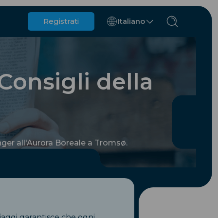
Registrati
Italiano
Belgio
Brunei
 Consigli della
Cile
Cina
Repubblica Ceca
Danimarca
Estonia
ranger all'Aurora Boreale a Tromsø.
nes
viaggi garantisce che ogni