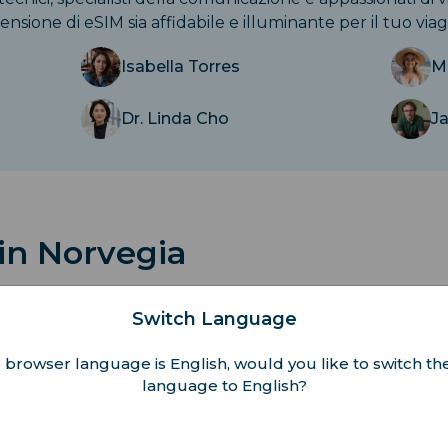
ensione di eSIM sia affidabile e illuminante per il tuo viag
Isabella Torres
M
Dr. Linda Cho
J
 in Norvegia
culturali dinamiche della Norvegia.
Switch Language
 browser language is English, would you like to switch the
i 11 Giorni
Norvegia: Itinerario Dettag
language to English?