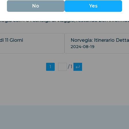
nti
No
Yes
ologia eSIM o i consigli di viaggio, restando ben informa
i 11 Giorni
Norvegia: Itinerario Dettag
2024-08-19
1
/ 1