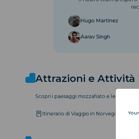
rec
Hugo Martinez
Aarav Singh
Attrazioni e Attività
Scopri i paesaggi mozzafiato e le attività 
Your
Itinerario di Viaggio in Norvegia: Guida d