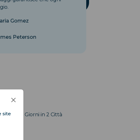
gio.
aria Gomez
ames Peterson
 site
liato di 4 Giorni in 2 Città