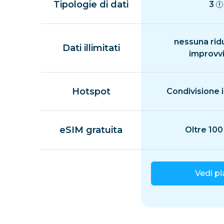
Tipologie di dati
3
nessuna rid
Dati illimitati
improvv
Hotspot
Condivisione i
eSIM gratuita
Oltre 100
Vedi p