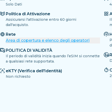
Solo Dati
4
Politica di Attivazione
A
Assicurarsi l'attivazione entro 60 giorni
I
dall'acquisto.
m
Rete
H
P
Area di copertura e elenco degli operatori
d
POLITICA DI VALIDITÀ
R
Il periodo di validità inizia quando l’eSIM si connette
D
a qualsiasi rete supportata.
C
eKTY (Verifica dell'Identità)
2
Non richiesto