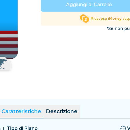
El Salvador
Estonia
Aggiungi al Carrello
Esplora tutte le Destinaz
Riceverai
iMoney
acqu
*Se non puo
Caratteristiche
Descrizione
Tipo di Piano
V