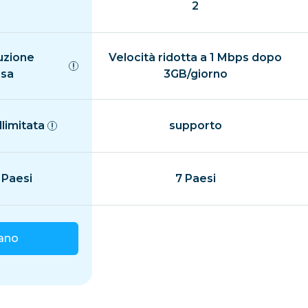
2
uzione
Velocità ridotta a 1 Mbps dopo
isa
3GB/giorno
llimitata
supporto
 Paesi
7 Paesi
iano