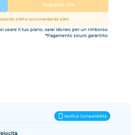
Eswatini
Acquista Ora
ioni
istando eSIM e raccomandando eSIM.
i usare il tuo piano, sarai idoneo per un rimborso.
*Pagamento sicuro garantito.
Verifica Compatibilità
elocità