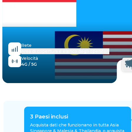
Egitto
Rete
Area di copertura e elenco degli operatori
Velocità
4G / 5G
3
Paesi inclusi
Acquista dati che funzionano in tutta Asia
Singapore & Malesia & Thailandia, o acquista