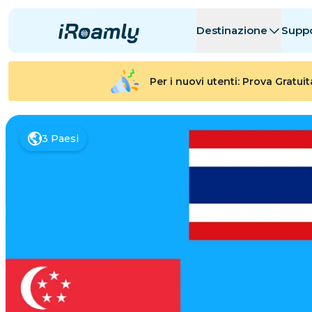
Destinazione
Supp
eSIM Locali
Itinerario
Tutte le Desti
Tutte le Desti
Per i nuovi utenti: Prova Gratui
Albania
Canada
eSIM Regionali
Argentina
3
Paesi
Azerbaigian
Belgio
Bulgaria
Ciad
剛果共和國
Repubblica 