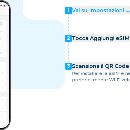
Vai su Impostazioni → 
1
Tocca Aggiungi eSIM 
2
Scansiona il QR Code 
3
Per installare la eSIM è 
preferibilmente Wi-Fi vel