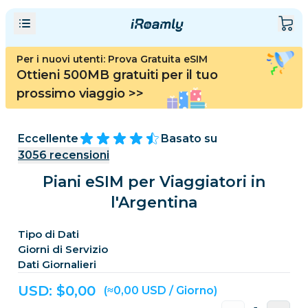
Per i nuovi utenti: Prova Gratuita eSIM
Ottieni 500MB gratuiti per il tuo
prossimo viaggio
>>
Eccellente
Basato su
3056
recensioni
Piani eSIM per Viaggiatori in
l'Argentina
Tipo di Dati
Giorni di Servizio
Dati Giornalieri
USD: $
0,00
(≈0,00 USD / Giorno)