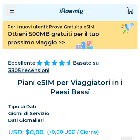
Per i nuovi utenti: Prova Gratuita eSIM
Ottieni 500MB gratuiti per il tuo
prossimo viaggio
>>
Eccellente
Basato su
3305
recensioni
Piani eSIM per Viaggiatori in i
Paesi Bassi
Tipo di Dati
Giorni di Servizio
Dati Giornalieri
USD: $
0,00
(≈0,00 USD / Giorno)