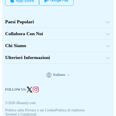
Paesi Popolari
Stati Uniti
Regno Unito
Collabora Con Noi
Turchia
Piattaforma all'Ingrosso
Francia
Segnala & Guadagna
Tailandia
Chi Siamo
Programma di Affiliazione
Giappone
Su iRoamly
Documenti API
Italia
Contattaci
India
Ulteriori Informazioni
Spagna
Centro Assistenza
Calcolatore di Dati
Recensioni eSIM
Squadra degli Autori
Italiano
Dispositivi eSIM supportati
Guida alla eSIM
FOLLOW US:
©2026 iRoamly.com
Politica sulla Privacy e sui Cookie
Politica di rimborso
Termini e Condizioni