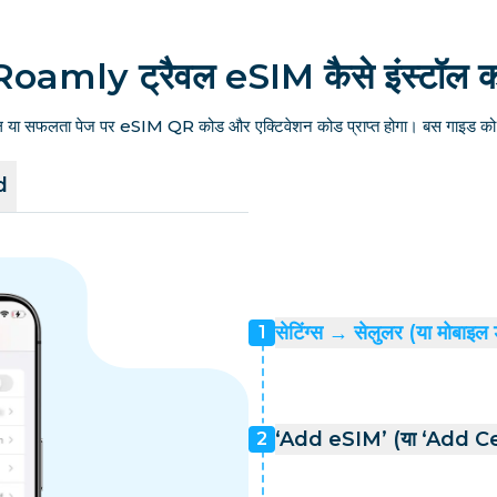
Roamly ट्रैवल eSIM कैसे इंस्टॉल कर
ल या सफलता पेज पर eSIM QR कोड और एक्टिवेशन कोड प्राप्त होगा। बस गाइड को फ
d
सेटिंग्स → सेलुलर (या मोबाइल 
1
‘Add eSIM’ (या ‘Add Cell
2