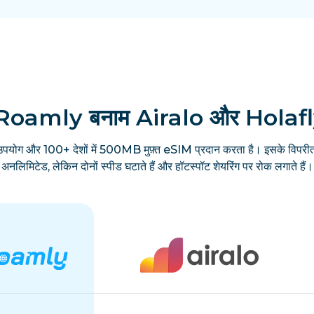
Roamly बनाम Airalo और Holaf
उपयोग और 100+ देशों में 500MB मुफ़्त eSIM प्रदान करता है। इसके विपरीत
अनलिमिटेड, लेकिन दोनों स्पीड घटाते हैं और हॉटस्पॉट शेयरिंग पर रोक लगाते हैं।