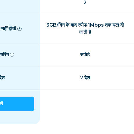
2
3GB/दिन के बाद स्पीड 1Mbps तक घटा दी
नहीं होती
जाती है
यरिंग
सपोर्ट
ेश
7 देश
खें