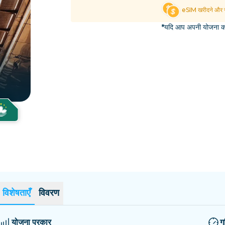
एल साल्वाडोर
एस्टोनिया
eSIM खरीदने और स
सभी गंतव्यों का अन्वेषण करें
*यदि आप अपनी योजना का 
विशेषताएँ
विवरण
योजना प्रकार
ग