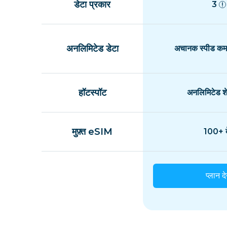
डेटा प्रकार
3
अनलिमिटेड डेटा
अचानक स्पीड कम 
हॉटस्पॉट
अनलिमिटेड शे
मुफ़्त eSIM
100+ द
प्लान दे