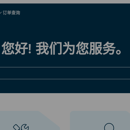
订单查询
A - E
A - E
F - I
F - I
J - O
J - O
P - S
P - S
T - V
T - V
阿尔巴尼亚
中国
奥地利
欧洲
您好! 我们为您服务。
比利时
文莱
智利
中国
捷克共和国
丹麦
爱沙尼亚
探索所有目的地