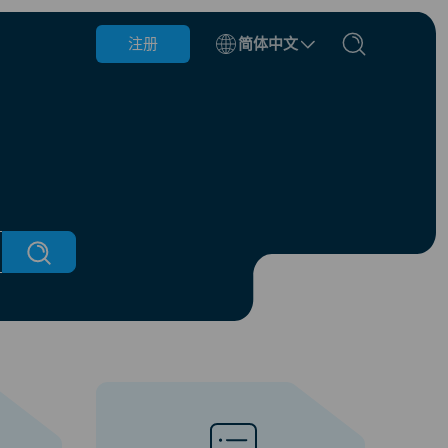
注册
简体中文
阿塞拜疆
巴林
保加利亚
柬埔寨
刚果
克罗地亚
多米尼加共和国
厄瓜多尔