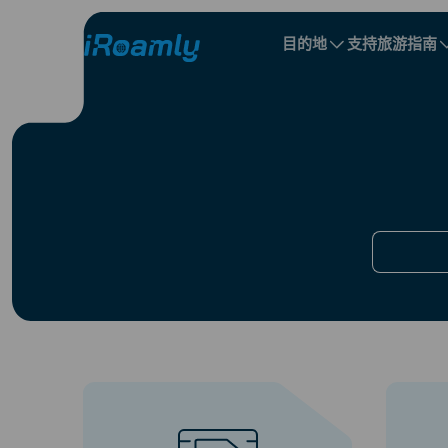
目的地
支持
旅游指南
本地eSIM
旅行日程
所有目的地
所有目的地
阿富汗
加拿大
区域eSIM
白俄罗斯
加拿大
塞浦路斯
埃及