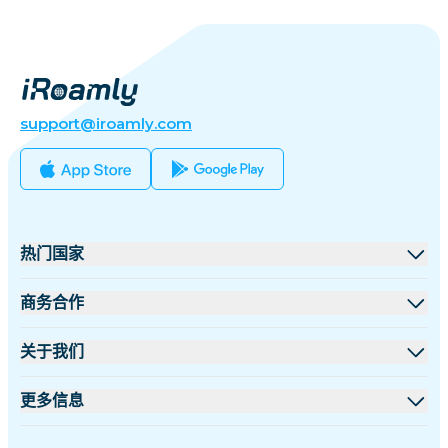
support@iroamly.com
热门国家
美国
商务合作
英国
批发平台
关于我们
土耳其
联盟计划
关于 iRoamly
更多信息
法国
API 文档
联系我们
支持中心
泰国