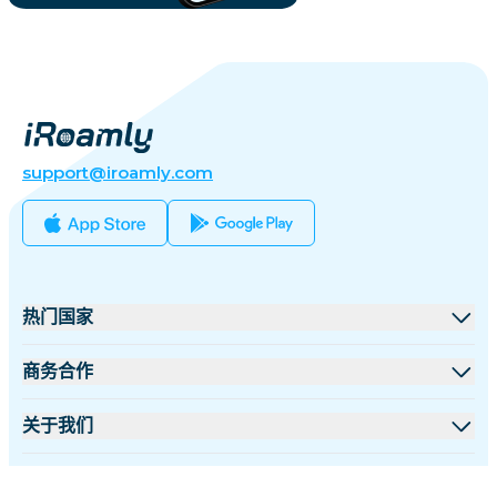
support@iroamly.com
热门国家
美国
商务合作
英国
批发平台
关于我们
土耳其
联盟计划
关于 iRoamly
更多信息
法国
API 文档