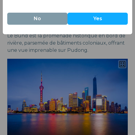
saisons pour visiter.
No
Yes
8. Shanghai, le Bund
Le Bund est la promenade historique en bord de
rivière, parsemée de bâtiments coloniaux, offrant
une vue imprenable sur Pudong.