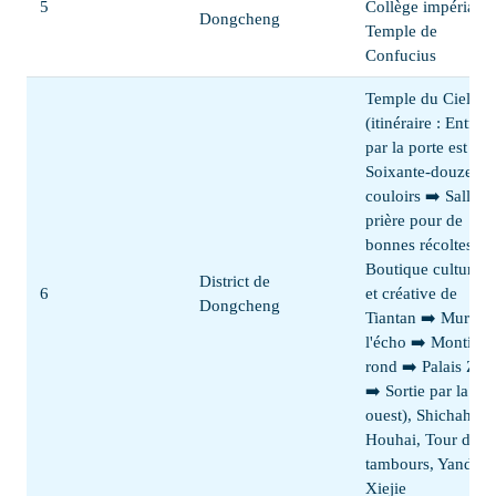
5
Collège impérial,
Dongcheng
Temple de
Confucius
Temple du Ciel
(itinéraire : Entrée
par la porte est ➡️
Soixante-douze
couloirs ➡️ Salle d
prière pour de
bonnes récoltes ➡️
Boutique culturell
District de
6
et créative de
Dongcheng
Tiantan ➡️ Mur de
l'écho ➡️ Monticul
rond ➡️ Palais Zha
➡️ Sortie par la por
ouest), Shichahai,
Houhai, Tour des
tambours, Yandai
Xiejie