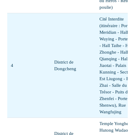
du Héros - Retour 
poulie)
Cité Interdite
(itinéraire : Porte d
Meridian - Hall
Wuying - Porte Ta
- Hall Taihe - Hall
Zhonghe - Hall
Qianqing - Hall
District de
4
Jiaotai - Palais
Dongcheng
Kunning - Secteur
Est Liugong - Pala
Zhai - Salle du
Trésor - Puits de
Zhenfei - Porte
Shenwu), Rue
Wangfujing
Temple Yonghe,
Hutong Wudaoyin
District de