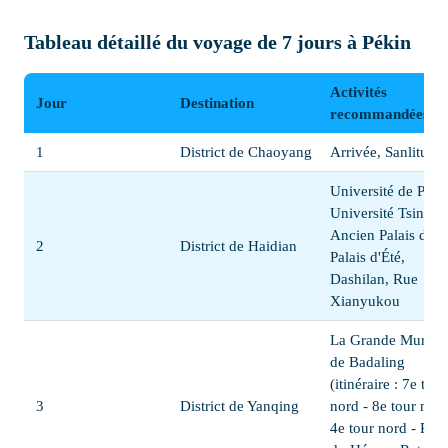
Tableau détaillé du voyage de 7 jours à Pékin
Activités
Jour
Destination
recommandées
1
District de Chaoyang
Arrivée, Sanlitun
Université de Péki
Université Tsinghu
Ancien Palais d'Été
2
District de Haidian
Palais d'Été,
Dashilan, Rue
Xianyukou
La Grande Muraill
de Badaling
(itinéraire : 7e tour
3
District de Yanqing
nord - 8e tour nord
4e tour nord - Pier