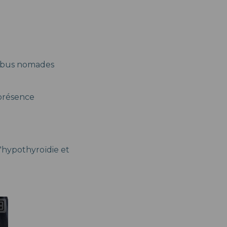
tribus nomades
 présence
l'hypothyroïdie et