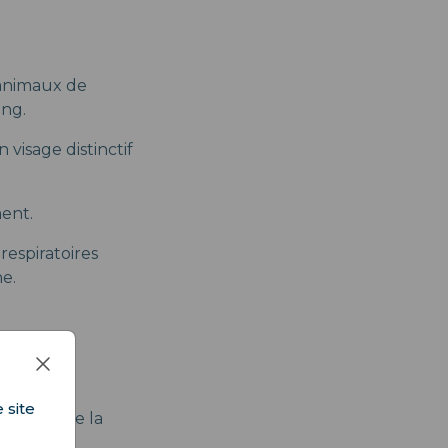
 animaux de
ing.
visage distinctif
ment.
espiratoires
he.
 site
l'époque de la