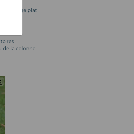
t un visage plat
toires
u de la colonne