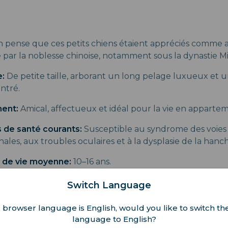
 pense que ces petits chiens étaient appréciés comme
par la noblesse chinoise, notamment sous la dynastie M
:
De petite taille, arborant un long pelage luxueux et un 
entré.
ent:
Amical, affectueux et idéal pour la vie en apparte
 de santé courants:
Susceptible au syndrome des voies r
les, aux troubles oculaires et à la dysplasie de la hanc
 de vie moyenne:
10–16 ans.
Switch Language
se
 browser language is English, would you like to switch the
trefois, il était le compagnon favori du foyer impérial à 
language to English?
ang.