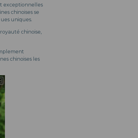
et exceptionnelles
es chinoises se
iques uniques.
royauté chinoise,
simplement
nes chinoises les