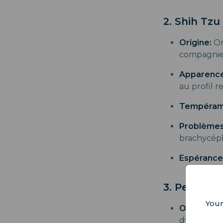
2. Shih Tzu
Origine:
On
compagnie 
Apparence
au profil r
Tempéram
Problèmes
brachycépha
Espérance
3. Pekinge
Your
Origine:
Au
dynastie T