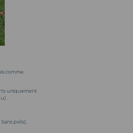
nois comme
ourts uniquement
u).
Sans poils),