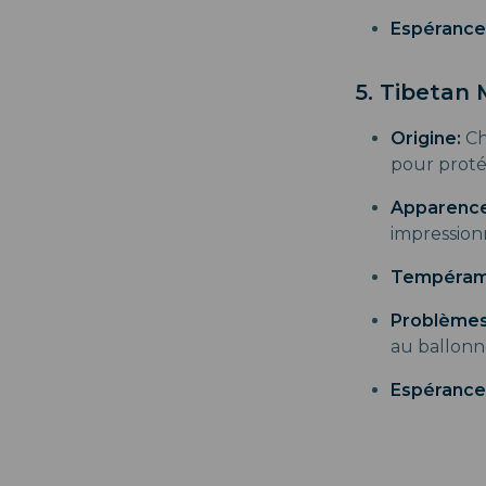
Espérance
5. Tibetan 
Origine:
Ch
pour proté
Apparence
impression
Tempéram
Problèmes
au ballon
Espérance