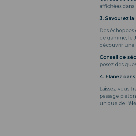
affichées dans 
3. Savourez la
Des échoppes d
de gamme, le J
découvrir une 
Conseil de séc
posez des quest
4. Flânez dan
Laissez-vous t
passage piéton
unique de l'él