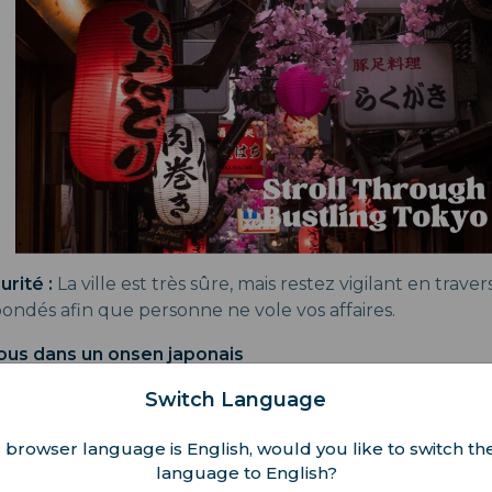
rité :
La ville est très sûre, mais restez vigilant en trave
bondés afin que personne ne vole vos affaires.
ous dans un onsen japonais
Switch Language
ituel apaisant du bain dans un onsen (source chaude) au
sources naturelles dans des villes comme Hakone et No
 browser language is English, would you like to switch the
rité :
Familiarisez-vous avec les règles des bains onsen
language to English?