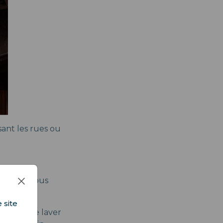
rsant les rues ou
 Japon. Vous
boribetsu.
 site
, comme se laver