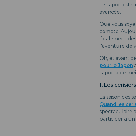
Le Japon est un
avancée.
Que vous soyez 
compte. Aujour
également des 
l'aventure de v
Oh, et avant 
pour le Japon
a
Japon a de meil
1. Les cerisier
La saison des s
Quand les ceris
spectaculaire a
participer à un