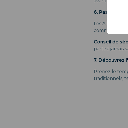
avant d'entrer 
6. Passionné d
Les Alpes japo
comme la rando
Conseil de séc
partez jamais 
7. Découvrez l'
Prenez le temps
traditionnels, 