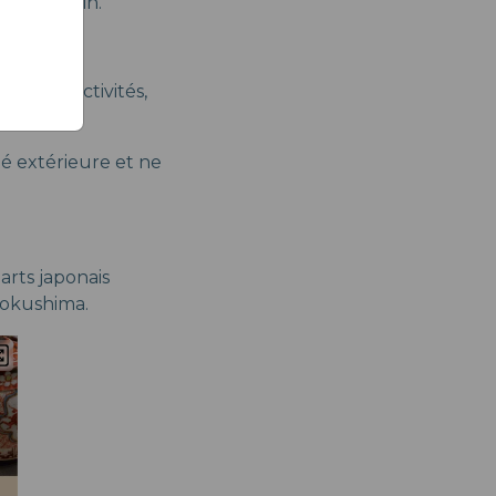
eau du bain.
reuses activités,
.
té extérieure et ne
arts japonais
 Tokushima.