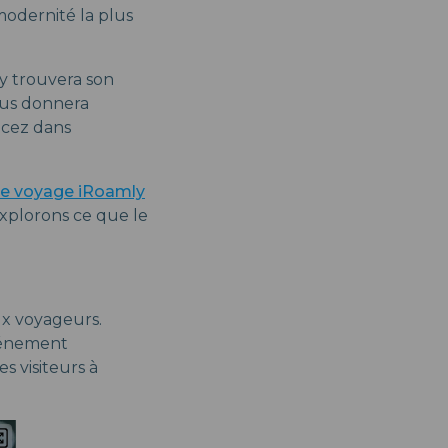
 modernité la plus
 y trouvera son
ous donnera
ncez dans
e voyage iRoamly
explorons ce que le
ux voyageurs.
vénement
s visiteurs à