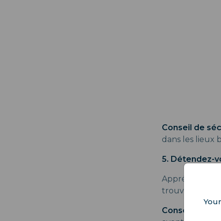
Conseil de sécu
dans les lieux 
5. Détendez-v
Appréciez le r
trouverez des 
Your
Conseil de sécu