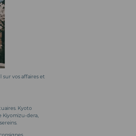
 sur vos affaires et
tuaires. Kyoto
e Kiyomizu-dera,
sereins.
 consignes