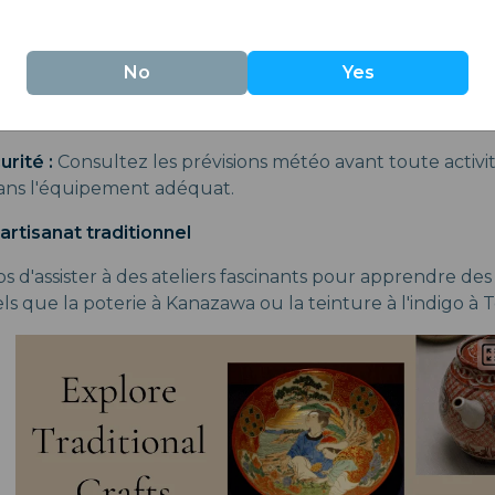
dans l'eau chaude et ne pas tremper la serviette dans l'
e sensations fortes ? Direction les Alpes japonaises
No
Yes
naises ravissent ceux en quête d'adrénaline avec de nomb
nnée, le ski ou le snowboard, disponibles toute l'année
urité :
Consultez les prévisions météo avant toute activi
sans l'équipement adéquat.
artisanat traditionnel
 d'assister à des ateliers fascinants pour apprendre des 
tels que la poterie à Kanazawa ou la teinture à l'indigo à