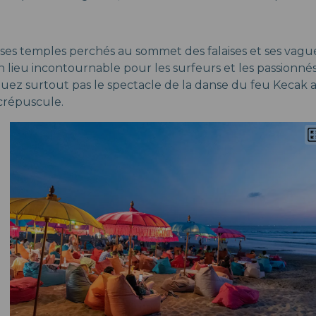
es temples perchés au sommet des falaises et ses vague
 lieu incontournable pour les surfeurs et les passionné
quez surtout pas le spectacle de la danse du feu Kecak
crépuscule.