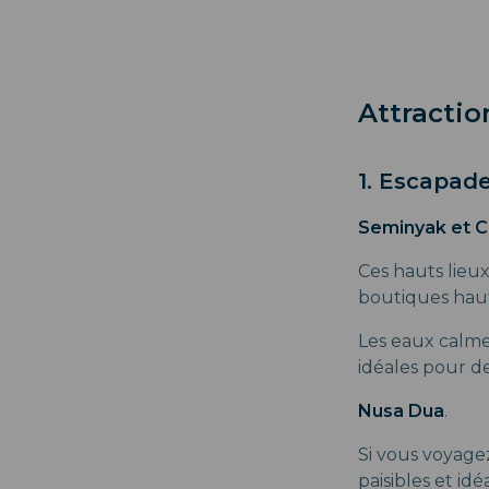
Attractio
1. Escapade
Seminyak et 
Ces hauts lieu
boutiques haut
Les eaux calmes
idéales pour de
Nusa Dua
.
Si vous voyagez
paisibles et id