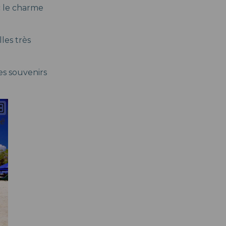
ec le charme
les très
des souvenirs