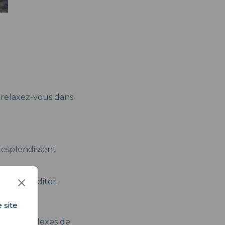
ou relaxez-vous dans
resplendissent
ner et méditer.
 site
é des complexes de