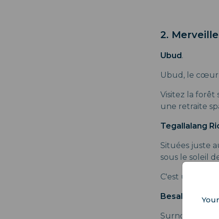
2. Merveill
Ubud
.
Ubud, le cœur cu
Visitez la forê
une retraite s
Tegallalang R
Situées juste 
sous le soleil 
C'est un parad
Besakih Temp
Your
Surnommé le "T