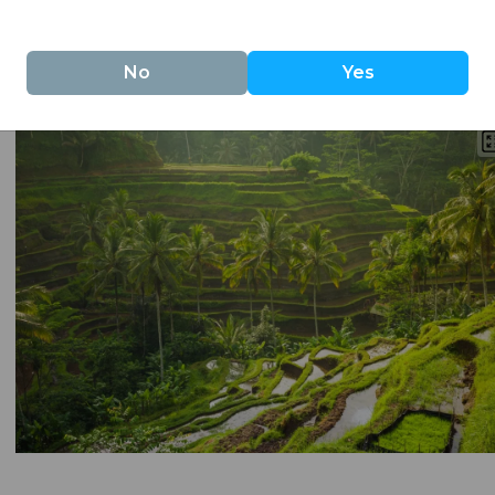
.
pentes du mont Agung, il dégage une puissance spirituell
No
Yes
per le souffle.