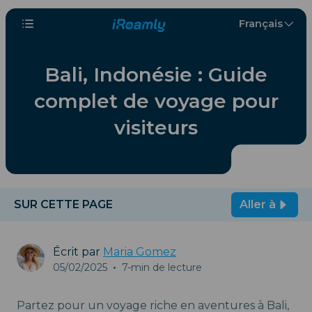
Français
Bali, Indonésie : Guide
complet de voyage pour
visiteurs
SUR CETTE PAGE
Aller à
Écrit par
Maria Gomez
05/02/2025
•
7-min de lecture
Partez pour un voyage riche en aventures à Bali,