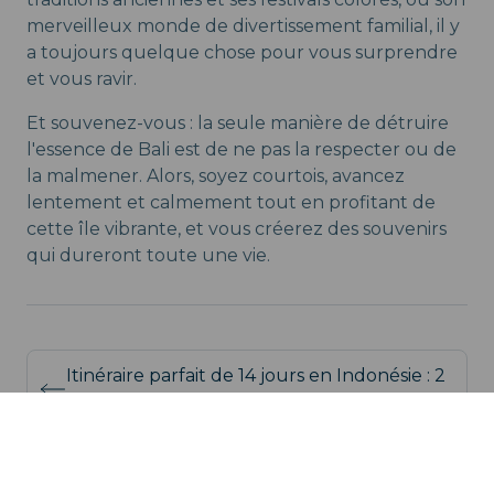
merveilleux monde de divertissement familial, il y
a toujours quelque chose pour vous surprendre
et vous ravir.
Et souvenez-vous : la seule manière de détruire
l'essence de Bali est de ne pas la respecter ou de
la malmener. Alors, soyez courtois, avancez
lentement et calmement tout en profitant de
cette île vibrante, et vous créerez des souvenirs
qui dureront toute une vie.
Itinéraire parfait de 14 jours en Indonésie : 2
volcans + Bali
Top 30 choses à faire en Indonésie :
Explorer u0026amp; Vivre