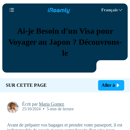
Français
Ai-je Besoin d'un Visa pour
Voyager au Japon ? Découvrons-
le
SUR CETTE PAGE
Aller à
Écrit par
Maria Gomez
25/10/2024
•
5-min de lecture
Avant de préparer vos bagages et prendre votre passeport, il est