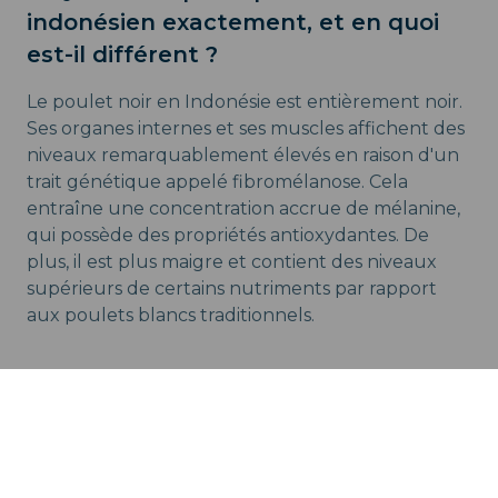
indonésien exactement, et en quoi
est-il différent ?
Le poulet noir en Indonésie est entièrement noir.
Ses organes internes et ses muscles affichent des
niveaux remarquablement élevés en raison d'un
trait génétique appelé fibromélanose. Cela
entraîne une concentration accrue de mélanine,
qui possède des propriétés antioxydantes. De
plus, il est plus maigre et contient des niveaux
supérieurs de certains nutriments par rapport
aux poulets blancs traditionnels.
Conclusion
L’Ayam Cemani, connu sous le nom de Poulet
Noir Indonésien, est une race d'oiseau
extrêmement rare. Mais il ne s'agit pas seulement