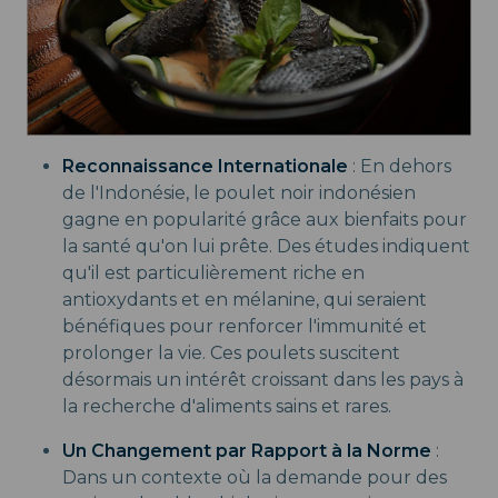
Reconnaissance Internationale
: En dehors
de l'Indonésie, le poulet noir indonésien
gagne en popularité grâce aux bienfaits pour
la santé qu'on lui prête. Des études indiquent
qu'il est particulièrement riche en
antioxydants et en mélanine, qui seraient
bénéfiques pour renforcer l'immunité et
prolonger la vie. Ces poulets suscitent
désormais un intérêt croissant dans les pays à
la recherche d'aliments sains et rares.
Un Changement par Rapport à la Norme
:
Dans un contexte où la demande pour des