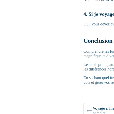
4. Si je voyag
Oui, vous devez av
Conclusion
Comprendre les fus
magnifique et diver
Les trois princip
les différences hor
En sachant quel fus
vols et gérer vos r
Voyage à l'î
complet