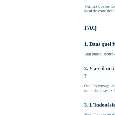
Vérifiez que les ho
local de votre dest
FAQ
1. Dans quel f
Bali utilise l'heur
2. Y a-t-il un
?
Oui, les voyageurs 
selon des fuseaux h
3. L'Indonésie
Non, l'Indonésie n'