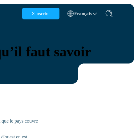
S'inscrire
Français
Belgique
Brunei
u’il faut savoir
Chili
Chine
République tchèque
Danemark
Estonie
t que le pays couvre
ions
d'ouest en est,